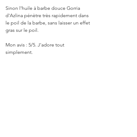
Sinon l'huile à barbe douce Gorria 
d'Azlina pénètre très rapidement dans 
le poil de la barbe, sans laisser un effet 
gras sur le poil.
Mon avis : 5/5. J'adore tout 
simplement. 
Informations 
complémentaires sur l'huile à 
barbe douce Gorria d'Azlina
Site web :
https://www.azelina.fr/
Prix de l'huile à barbe douce Gorria 
d'Azlina : 24€ les 30 ml