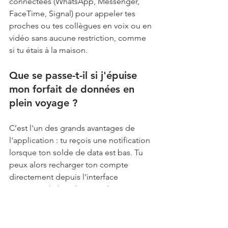
connectées (WhatsApp, Messenger, 
FaceTime, Signal) pour appeler tes 
proches ou tes collègues en voix ou en 
vidéo sans aucune restriction, comme 
si tu étais à la maison.  
Que se passe-t-il si j'épuise 
mon forfait de données en 
plein voyage ?
C’est l'un des grands avantages de 
l'application : tu reçois une notification 
lorsque ton solde de data est bas. Tu 
peux alors recharger ton compte 
directement depuis l'interface 
sécurisée de l'application de ton 
opérateur eSIM en quelques secondes, 
sans avoir à chercher une borne ou un 
point de vente physique.