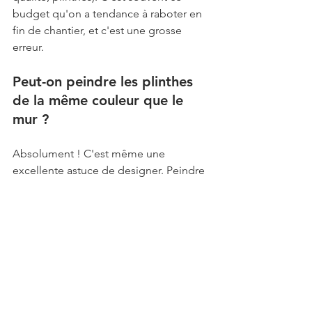
budget qu'on a tendance à raboter en 
fin de chantier, et c'est une grosse 
erreur.
Peut-on peindre les plinthes 
de la même couleur que le 
mur ? 
Absolument ! C'est même une 
excellente astuce de designer. Peindre 
les plinthes de la même couleur exacte 
que le mur (en utilisant une peinture 
adaptée au bois) permet d'allonger 
visuellement la hauteur sous plafond et 
de créer un effet minimaliste très réussi.
Pourquoi l'éclairage indirect 
est-il considéré comme une 