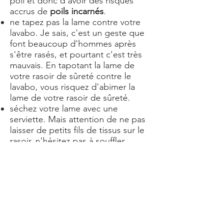
poil et donc d'avoir des risques
accrus de
poils incarnés
.
ne tapez pas la lame contre votre
lavabo. Je sais, c'est un geste que
font beaucoup d'hommes après
s'être rasés, et pourtant c'est très
mauvais. En tapotant la lame de
votre rasoir de sûreté contre le
lavabo, vous risquez d'abimer la
lame de votre rasoir de sûreté.
séchez votre lame avec une
serviette. Mais attention de ne pas
laisser de petits fils de tissus sur le
rasoir, n'hésitez pas à souffler
dessus. Dans tous les cas, ne faites
pas sécher les lames de votre
rasoir de sûreté car l'eau
stagnante risquerait de les rouiller.
Les derniers articles sur