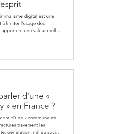
esprit
minimalisme digital est une
 à limiter l'usage des
 apportent une valeur réelle
our l'adopter, supprime les
ve les notifications non
communications dans une
 et instaure des plages
Il n'y a pas si longtemps
t le prolongeme
arler d'une «
 » en France ?
 encore d'une « communauté
ractures traversent les
e, génération, milieu social,