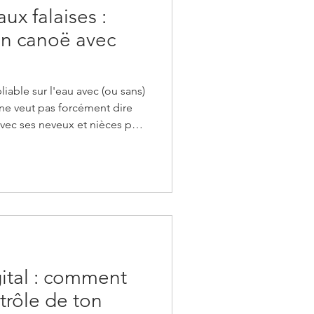
x falaises :
en canoë avec
iable sur l'eau avec (ou sans)
e ne veut pas forcément dire
avec ses neveux et nièces par
s en ce début d'été, c'est
sion). Le canoë en famille,
 mêler sensations, nature et
sauvages et les rivières
 de parcours adaptés à tous
ital : comment
trôle de ton