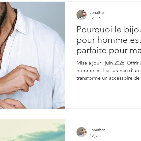
Jonathan
12 juin
Pourquoi le bijo
pour homme est
parfaite pour ma
Mise à jour : juin 2026. Offri
homme est l’assurance d’un 
transforme un accessoire de
d'émotion. Qu'il s'agisse d'u
inoxydable gravé de coordon
rencontre ou d'un collier av
personnalisation valorise son histoir
totalement honnête avec toi 
cruellement manqué d'inspir
Jonathan
10 juin