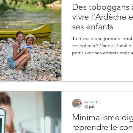
Des toboggans au
vivre l'Ardèche 
ses enfants
Tu rêves d'une journée inoubl
tes enfants ? Car oui, famill
partir avec ses enfants mais 
exemple (ce qui a été mon ca
pour cela que je fais la préci
c'est l'activité parfaite pour
complicité. Entre les gorges 
paisibles, la France regorge
les âges. Que tu sois
Jonathan
20 juil.
Minimalisme dig
reprendre le con