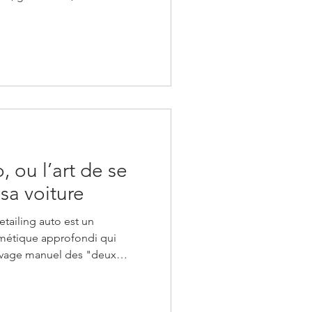
raphie. Elles ne dessinent
nt, mais des publics
us s'adresser comme un seul
s, j'ai publié deux textes qui
as grand-chose en commun. Le
ort à l'homon
, ou l’art de se
 sa voiture
detailing auto est un
métique approfondi qui
avage manuel des "deux
émantique à la barre d'argile,
n d'une protection céramique
ur sublimer et préserver