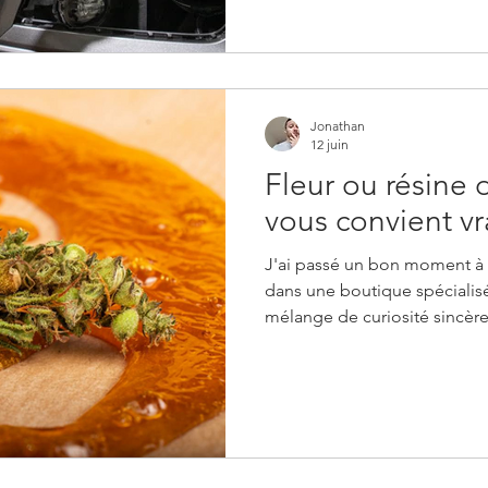
durablement les surfaces inté
véhicule. Il y a des jours où l’on monte dans sa voiture
comme on enfile une chemis
Jonathan
12 juin
Fleur ou résine 
vous convient v
J'ai passé un bon moment à 
dans une boutique spécialis
mélange de curiosité sincère
aux étiquettes. Fleur, résine,
peut vite ressembler à un e
improvisé. Alors je te pose l
tu vraiment ce que tu choisis
l'un ou l'autre ? Je te guide
choisir entre fleur et rés