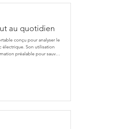
out au quotidien
ortable conçu pour analyser le
c électrique. Son utilisation
rmation préalable pour sauver
uver une vie a