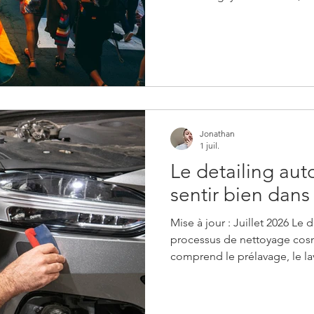
double appartenance et géog
pas des camps qui s'affronte
différents qu'on ne peut pl
bloc. Il y a quelques semaine
n'avaient, en apparence, p
premier parlait de mon rapp
Jonathan
1 juil.
Le detailing auto
sentir bien dans
Mise à jour : Juillet 2026 Le 
processus de nettoyage cos
comprend le prélavage, le l
seaux", la décontamination s
le polissage et l'applicatio
ou d'une cire hydrophobe po