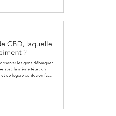
rieures et extérieures de ton
e fraîchement rep
de CBD, laquelle
raiment ?
observer les gens débarquer
ée avec la même tête : un
 et de légère confusion face
 taux, variétés... Le rayon CBD
xamen de chimie organique
a question directement : sais-
 quand tu tends la main vers
 dans cet article ! Comment