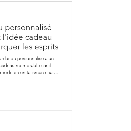
u personnalisé
 l'idée cadeau
rquer les esprits
r un bijou personnalisé à un
cadeau mémorable car il
 mode en un talisman chargé
n bracelet en acier
nées GPS des lieux de votre
ec message secret, la
e unique. Je vais être
: pendant des années, j'ai
ation pour les cad