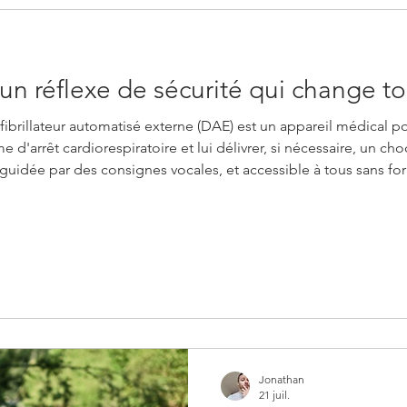
, un réflexe de sécurité qui change t
éfibrillateur automatisé externe (DAE) est un appareil médical p
 d'arrêt cardiorespiratoire et lui délivrer, si nécessaire, un cho
 guidée par des consignes vocales, et accessible à tous sans fo
rs. Personne ne se lève le matin en se disant qu'il va devoir sa
Jonathan
21 juil.