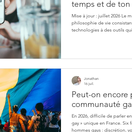
temps et de ton 
Mise à jour : juillet 2026 Le 
philosophie de vie consistant
technologies à des outils qui
et directe à ton quotidien. P
applications inutiles, désacti
essentielles, regroupe tes 
unique boite mail sécurisée,
horaires strictes sans écran. 
encore, mon téléphone étai
Jonathan
16 juil.
Peut-on encore p
communauté gay
En 2026, difficile de parler
gay » unique en France. Six f
hommes gays : discrétion, vot