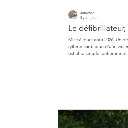
Jonathan
il y a 1 jour
Le défibrillateur
Mise à jour : août 2026. Un d
rythme cardiaque d'une victime
est ultra-simple, entièrement
une vie en attendant les secou