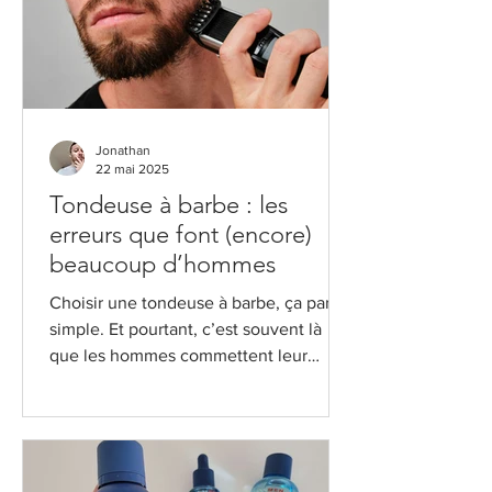
pour le quotidien… mais avec une vraie
âme. Voici mon retour détaillé, après
plusieurs utilisations — et oui, quel
Jonathan
22 mai 2025
Tondeuse à barbe : les
erreurs que font (encore)
beaucoup d’hommes
Choisir une tondeuse à barbe, ça paraît
simple. Et pourtant, c’est souvent là
que les hommes commettent leur
première erreur. Parce que...