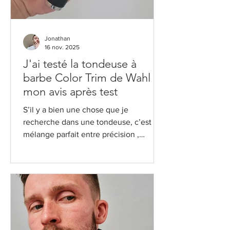
tout ce qu’il faut savoir. L
Jonathan
16 nov. 2025
J'ai testé la tondeuse à
barbe Color Trim de Wahl :
mon avis après test
S’il y a bien une chose que je
recherche dans une tondeuse, c’est le
mélange parfait entre précision ,
simplicité et confort . Et clairement, la
tondeuse à barbe Color Trim de Wahl
m’a surpris sur ces trois points. Wahl,
c’est une marque que j’associe
spontanément aux barbiers : du solide,
du fiable, du pro. Avec ce modèle, la
marque propose une tondeuse pensée