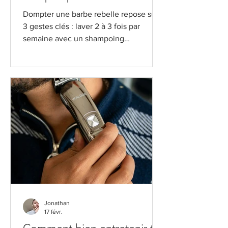
indisciplinés
Dompter une barbe rebelle repose sur
3 gestes clés : laver 2 à 3 fois par
semaine avec un shampoing
spécifique, appliquer une huile ou un
baume quotidiennement pour nourrir et
assouplir les poils, et peigner dans le
sens du poil pour les discipliner.
Résultat visible dès la première
semaine avec une routine régulière de
5 minutes par jour. Une barbe mal
entretenue, ça se voit autant qu'un
mauvais rasage. Les poils qui partent
dans tous les sens, les zones hirsutes,
la peau sè
Jonathan
17 févr.