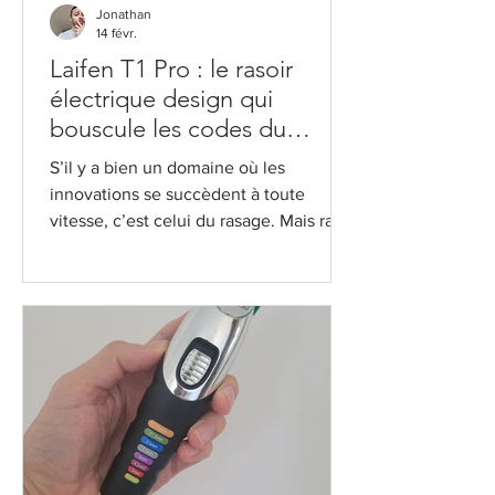
Jonathan
14 févr.
Laifen T1 Pro : le rasoir
électrique design qui
bouscule les codes du
grooming masculin
S’il y a bien un domaine où les
innovations se succèdent à toute
vitesse, c’est celui du rasage. Mais rares
sont les produits capables de se
démarquer réellement, par leur
efficacité et leur design. Aujourd’hui,
focus sur le Laifen T1 Pro , un rasoir
électrique haut de gamme qui
ambitionne clairement de s’imposer
comme le nouveau standard du
grooming premium. Moteur linéaire de
12 000 CPM, design monobloc ultra
épuré, batterie longue durée… Voici