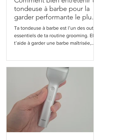
Comment bien entretenir ta
tondeuse à barbe pour la
garder performante le plus
longtemps possible
Ta tondeuse à barbe est l’un des outils
essentiels de ta routine grooming. Elle
t’aide à garder une barbe maîtrisée,
propre et parfaitement définie. Surtout
si tu as une barbe de 3 jours ou de 10
jours. Mais pour qu’elle reste efficace
dans le temps, un bon entretien est
indispensable. Sans ça, tu risques
d’avoir une tondeuse qui arrache, qui
perd en puissance ou qui tombe en
panne bien plus tôt que prévu. Dans
cet article, je t’explique pourquoi tu
dois absolument entreten