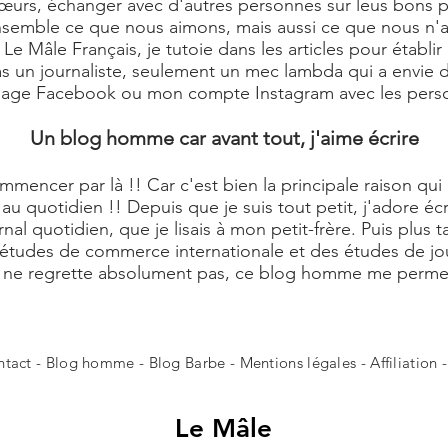
rs, échanger avec d'autres personnes sur leus bons plan
 ensemble ce que nous aimons, mais aussi ce que nous n'
e Mâle Français, je tutoie dans les articles pour établir
pas un journaliste, seulement un mec lambda qui a envie de
 page Facebook ou mon compte Instagram avec les perso
Un blog homme car avant tout, j'aime écrire
commencer par là !! Car c'est bien la principale raison q
au quotidien !! Depuis que je suis tout petit, j'adore éc
rnal quotidien, que je lisais à mon petit-frère. Puis plus 
 études de commerce internationale et des études de jour
Je ne regrette absolument pas, ce blog homme me perme
ntact
- Blog homme -
Blog Barbe
-
Mentions légales
-
Affiliation
Le
Mâle