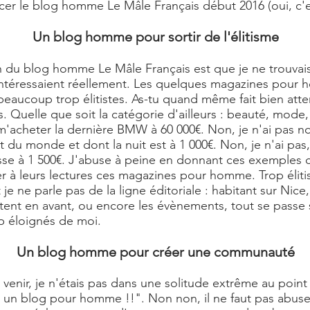
ncer le
blog homme
Le Mâle Français début 2016 (oui, c'e
Un blog homme pour sortir de l'élitisme
on du
blog homme Le Mâle Français
est que je ne trouvai
intéressaient réellement. Les quelques magazines pour
eaucoup trop élitistes. As-tu quand même fait bien atten
es. Quelle que soit la catégorie d'ailleurs : beauté, mod
r m'acheter la dernière BMW à 60 000€. Non, je n'ai pas no
ut du monde et dont la nuit est à 1 000€. Non, je n'ai pas
sse à 1 500€. J'abuse à peine en donnant ces exemples c
 à leurs lectures ces magazines pour homme. Trop élitist
 ne parle pas de la ligne éditoriale : habitant sur Nice, l
ttent en avant, ou encore les évènements, tout se passe 
 éloignés de moi.
Un blog homme pour créer une communauté
e venir, je n'étais pas dans une solitude extrême au point
er un blog pour homme !!". Non non, il ne faut pas abuse