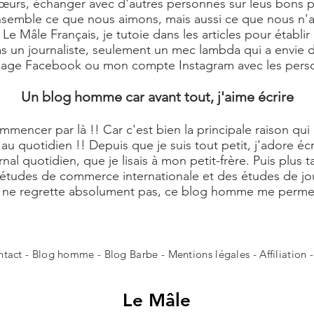
rs, échanger avec d'autres personnes sur leus bons plan
 ensemble ce que nous aimons, mais aussi ce que nous n'
e Mâle Français, je tutoie dans les articles pour établir
pas un journaliste, seulement un mec lambda qui a envie de
 page Facebook ou mon compte Instagram avec les perso
Un blog homme car avant tout, j'aime écrire
commencer par là !! Car c'est bien la principale raison q
au quotidien !! Depuis que je suis tout petit, j'adore éc
rnal quotidien, que je lisais à mon petit-frère. Puis plus 
 études de commerce internationale et des études de jour
Je ne regrette absolument pas, ce blog homme me perme
ntact
- Blog homme -
Blog Barbe
-
Mentions légales
-
Affiliation
Le
Mâle