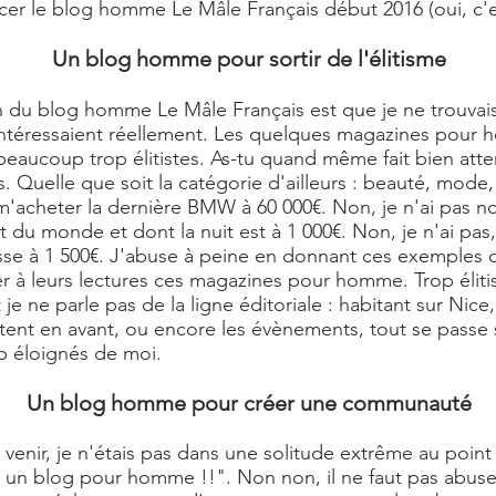
ncer le
blog homme
Le Mâle Français début 2016 (oui, c'e
Un blog homme pour sortir de l'élitisme
on du
blog homme Le Mâle Français
est que je ne trouvai
intéressaient réellement. Les quelques magazines pour
eaucoup trop élitistes. As-tu quand même fait bien atten
es. Quelle que soit la catégorie d'ailleurs : beauté, mod
r m'acheter la dernière BMW à 60 000€. Non, je n'ai pas no
ut du monde et dont la nuit est à 1 000€. Non, je n'ai pas
sse à 1 500€. J'abuse à peine en donnant ces exemples c
 à leurs lectures ces magazines pour homme. Trop élitist
 ne parle pas de la ligne éditoriale : habitant sur Nice, l
ttent en avant, ou encore les évènements, tout se passe 
 éloignés de moi.
Un blog homme pour créer une communauté
e venir, je n'étais pas dans une solitude extrême au point
er un blog pour homme !!". Non non, il ne faut pas abuse