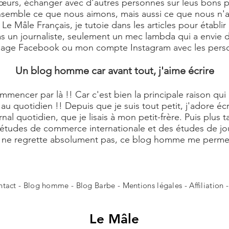
rs, échanger avec d'autres personnes sur leus bons plan
 ensemble ce que nous aimons, mais aussi ce que nous n'
e Mâle Français, je tutoie dans les articles pour établir
pas un journaliste, seulement un mec lambda qui a envie de
 page Facebook ou mon compte Instagram avec les perso
Un blog homme car avant tout, j'aime écrire
commencer par là !! Car c'est bien la principale raison q
au quotidien !! Depuis que je suis tout petit, j'adore éc
rnal quotidien, que je lisais à mon petit-frère. Puis plus 
 études de commerce internationale et des études de jour
Je ne regrette absolument pas, ce blog homme me perme
ntact
- Blog homme -
Blog Barbe
-
Mentions légales
-
Affiliation
Le
Mâle