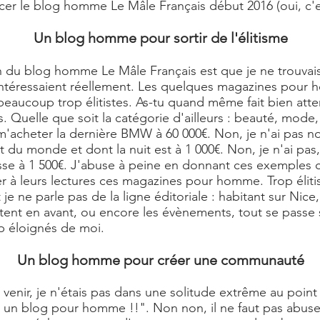
ncer le
blog homme
Le Mâle Français début 2016 (oui, c'e
Un blog homme pour sortir de l'élitisme
on du
blog homme Le Mâle Français
est que je ne trouvai
intéressaient réellement. Les quelques magazines pour
eaucoup trop élitistes. As-tu quand même fait bien atten
es. Quelle que soit la catégorie d'ailleurs : beauté, mod
r m'acheter la dernière BMW à 60 000€. Non, je n'ai pas no
ut du monde et dont la nuit est à 1 000€. Non, je n'ai pas
sse à 1 500€. J'abuse à peine en donnant ces exemples c
 à leurs lectures ces magazines pour homme. Trop élitist
 ne parle pas de la ligne éditoriale : habitant sur Nice, l
ttent en avant, ou encore les évènements, tout se passe 
 éloignés de moi.
Un blog homme pour créer une communauté
e venir, je n'étais pas dans une solitude extrême au point
er un blog pour homme !!". Non non, il ne faut pas abuse