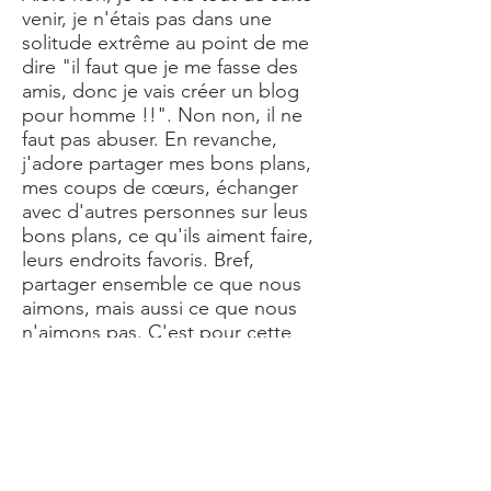
venir, je n'étais pas dans une
solitude extrême au point de me
dire "il faut que je me fasse des
amis, donc je vais créer un blog
pour homme !!". Non non, il ne
faut pas abuser. En revanche,
j'adore partager mes bons plans,
mes coups de cœurs, échanger
avec d'autres personnes sur leus
bons plans, ce qu'ils aiment faire,
leurs endroits favoris. Bref,
partager ensemble ce que nous
aimons, mais aussi ce que nous
n'aimons pas. C'est pour cette
raison que ce sur le blog homme
Le Mâle Français, je tutoie dans les
articles pour établir une certaine
proximité avec les lecteurs. Après
tout, je ne suis pas un journaliste,
seulement un mec lambda qui a