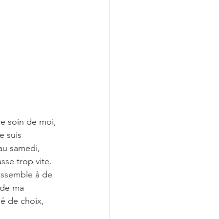
e soin de moi, 
e suis 
au samedi, 
sse trop vite. 
ressemble à de 
 de ma 
ié de choix, 