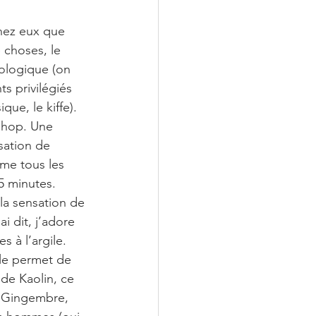
hez eux que 
 choses, le 
ologique (on 
s privilégiés 
e, le kiffe). 
Shop. Une 
sation de 
me tous les 
5 minutes. 
la sensation de 
 dit, j’adore 
 à l’argile. 
ile permet de 
 de Kaolin, ce 
e Gingembre, 