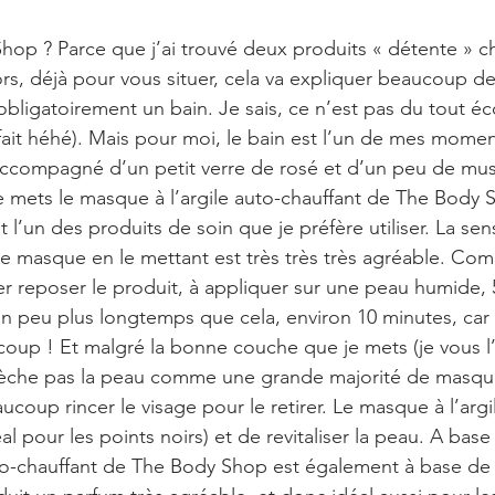
op ? Parce que j’ai trouvé deux produits « détente » c
rs, déjà pour vous situer, cela va expliquer beaucoup de
bligatoirement un bain. Je sais, ce n’est pas du tout éc
ait héhé). Mais pour moi, le bain est l’un de mes moment
compagné d’un petit verre de rosé et d’un peu de musiqu
je mets le masque à l’argile auto-chauffant de The Body 
l’un des produits de soin que je préfère utiliser. La sen
 masque en le mettant est très très très agréable. Com
ser reposer le produit, à appliquer sur une peau humide, 
 un peu plus longtemps que cela, environ 10 minutes, car 
oup ! Et malgré la bonne couche que je mets (je vous l’ai
assèche pas la peau comme une grande majorité de masques
eaucoup rincer le visage pour le retirer. Le masque à l’arg
éal pour les points noirs) et de revitaliser la peau. A base
uto-chauffant de The Body Shop est également à base d