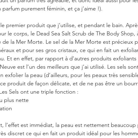
uit un parfum très agréable, et donc idéal aussi pour l
 parfum purement féminin, et ça j’aime !).
e premier produit que j’utilise, et pendant le bain. Après
pour le corps, le Dead Sea Salt Scrub de The Body Shop, à
 de la Mer Morte. Le sel de la Mer Morte est précieux p
raux et pour ses gros cristaux, ce qui en fait un exfoliant
u. Et en effet, par rapport à d’autres produits exfoliants
Neuve est l’un des meilleurs que j’ai utilisé. Les sels sont
 exfolier la peau (d’ailleurs, pour les peaux très sensible
er ce produit de façon délicate, et de ne pas être un bour
s Sels ont une triple fonction : 
 plus nette  
ation  
nt, l’effet est immédiat, la peau est nettement beaucoup
très discret ce qui en fait un produit idéal pour les homm