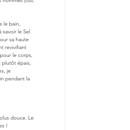
es hommes (oui, 
 le bain, 
 savoir le Sel 
our sa haute 
 revivifiant 
 pour le corps, 
 plutôt épais, 
s, je 
rin pendant la 
 plus douce. Le 
es !