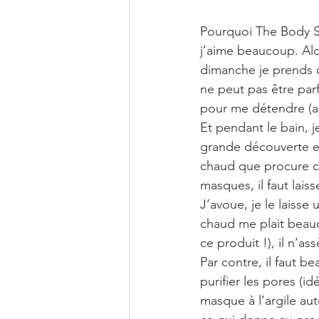
Pourquoi The Body Sh
j’aime beaucoup. Alo
dimanche je prends o
ne peut pas être parf
pour me détendre (ac
Et pendant le bain, 
grande découverte et 
chaud que procure ce
masques, il faut lais
J’avoue, je le laisse
chaud me plait beauc
ce produit !), il n’
Par contre, il faut b
purifier les pores (id
masque à l’argile a