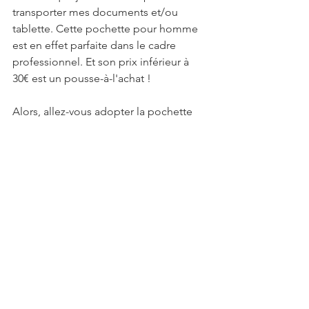
transporter mes documents et/ou 
tablette. Cette pochette pour homme 
est en effet parfaite dans le cadre 
professionnel. Et son prix inférieur à 
30€ est un pousse-à-l'achat !
Alors, allez-vous adopter la pochette 
pour homme ?
#pochette
#pochettehomme
Mode
Voir tout
Posts récents