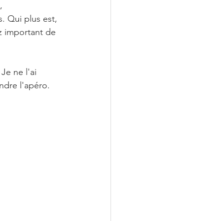
, 
. Qui plus est, 
z important de 
e ne l'ai 
ndre l'apéro. 