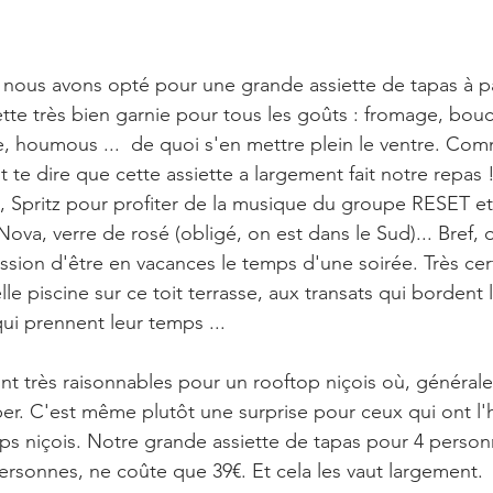
, nous avons opté pour une grande assiette de tapas à pa
tte très bien garnie pour tous les goûts : fromage, bo
e, houmous ...  de quoi s'en mettre plein le ventre. Co
t te dire que cette assiette a largement fait notre repas 
 Spritz pour profiter de la musique du groupe RESET et 
Nova, verre de rosé (obligé, on est dans le Sud)... Bref, o
ssion d'être en vacances le temps d'une soirée. Très cer
le piscine sur ce toit terrasse, aux transats qui bordent l
qui prennent leur temps ... 
ont très raisonnables pour un rooftop niçois où, générale
er. C'est même plutôt une surprise pour ceux qui ont l'
ops niçois. Notre grande assiette de tapas pour 4 person
personnes, ne coûte que 39€. Et cela les vaut largement. 