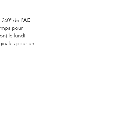
 360° de l'
AC 
sympa pour 
n) le lundi 
iginales pour un 