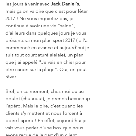
les jours à venir avec 
Jack Daniel's
, 
mais ça on va dire que c'est pour fêter 
2017 ! Ne vous inquiétez pas, je 
continue à avoir une vie "saine", 
d'ailleurs dans quelques jours je vous 
présenterai mon plan sport 2017 (je l'ai 
commencé en avance et aujourd'hui je 
suis tout courbaturé aieiaie), un plan 
que j'ai appelé "Je vais en chier pour 
être canon sur la plage". Oui, on peut 
rêver.
Bref, en ce moment, chez moi ou au 
boulot (chuuuuut), je prends beaucoup 
l'apéro. Mais le pire, c'est quand les 
clients s'y mettent et nous forcent à 
boire l'apéro ! En effet, aujourd'hui je 
vais vous parler d'une box que nous 
avons reçue de la part d'un client 