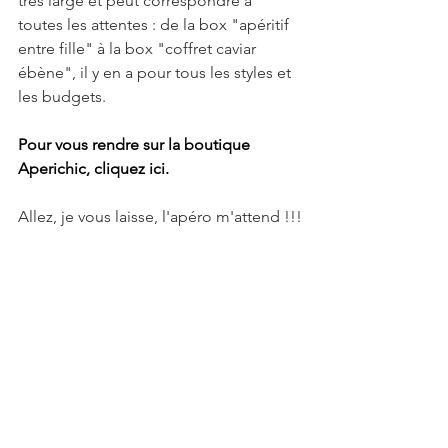
très large et peut correspondre à 
toutes les attentes : de la box "apéritif 
entre fille" à la box "coffret caviar 
ébène", il y en a pour tous les styles et 
les budgets.
Pour vous rendre sur la boutique 
Aperichic, cliquez ici. 
Allez, je vous laisse, l'apéro m'attend !!!
#aperichic
#apéritif
#apero
Soin du corps