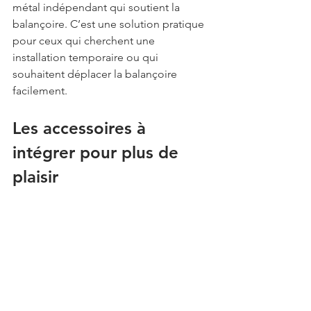
métal indépendant qui soutient la 
balançoire. C’est une solution pratique 
pour ceux qui cherchent une 
installation temporaire ou qui 
souhaitent déplacer la balançoire 
facilement.
Les accessoires à 
intégrer pour plus de 
plaisir
Des coussins de soutien
Des 
coussins ergonomiques
 ou des 
oreillers peuvent être utilisés pour 
soutenir différentes parties du corps 
pendant que l'un des partenaires est 