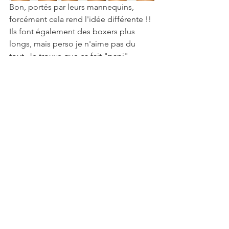
Bon, portés par leurs mannequins, 
forcément cela rend l'idée différente !! 
Ils font également des boxers plus 
longs, mais perso je n'aime pas du 
tout. Je trouve que ça fait "papi". 
Encore une fois, ce n'est que mon avis 
!!
Prix des boxers courts : 37€.
Pour visiter leur boutique en ligne :
https://www.justechic.fr/
Mode
Voir tout
Posts récents