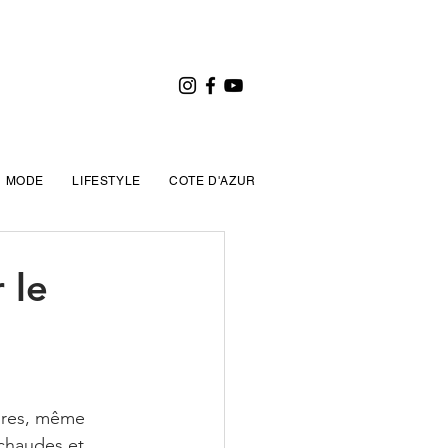
MODE
LIFESTYLE
COTE D'AZUR
 le
eures, même 
 chaudes et 