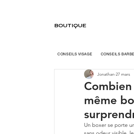
BOUTIQUE
CONSEILS VISAGE
CONSEILS BARB
Jonathan
27 mars
Combien 
même box
surprend
Un boxer se porte un
sans odeur visible, l