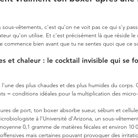
 sous-vêtements, c'est qu'on ne voit pas ce qui s'y pass
ateur qu'on utilise. Et c'est précisément là que réside le 
ne commence bien avant que tu ne sentes quoi que ce so
es et chaleur : le cocktail invisible qui se 
t l'une des plus chaudes et des plus humides du corps. 
ts = conditions idéales pour la multiplication des micro
ures de port, ton boxer absorbe sueur, sébum et cellule
icrobiologiste à l'Université d'Arizona, un sous-vêtemen
moyenne 0,1 gramme de matières fécales et environ 10 0
inoffensives mais certaines pouvant provoquer des irritat