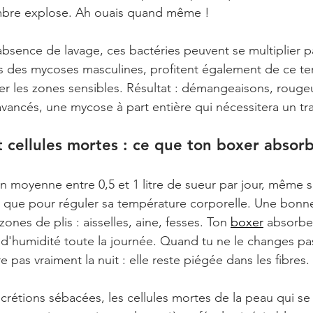
ombre explose. Ah ouais quand même !
absence de lavage, ces bactéries peuvent se multiplier pa
s des mycoses masculines, profitent également de ce ter
 les zones sensibles. Résultat : démangeaisons, rougeurs
avancés, une mycose à part entière qui nécessitera un tr
 cellules mortes : ce que ton boxer absor
moyenne entre 0,5 et 1 litre de sueur par jour, même sa
en que pour réguler sa température corporelle. Une bonne
ones de plis : aisselles, aine, fesses. Ton 
boxer
 absorbe
e d'humidité toute la journée. Quand tu ne le changes pas
 pas vraiment la nuit : elle reste piégée dans les fibres.
écrétions sébacées, les cellules mortes de la peau qui se