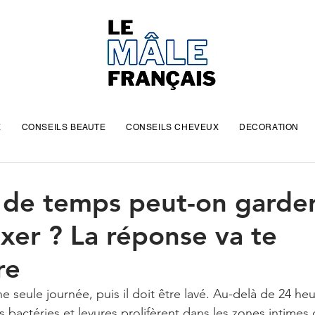
E
CONSEILS BEAUTE
CONSEILS CHEVEUX
DECORATION
de temps peut-on garder
er ? La réponse va te
re
e seule journée, puis il doit être lavé. Au-delà de 24 h
es bactéries et levures prolifèrent dans les zones intimes