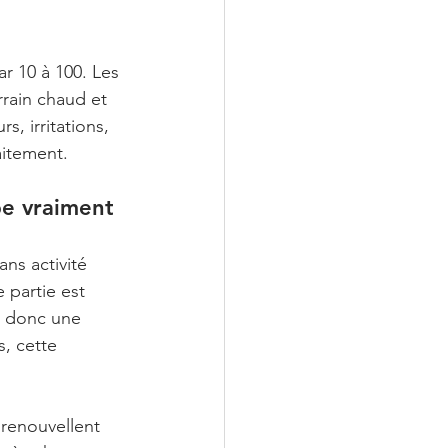
r 10 à 100. Les 
rain chaud et 
, irritations, 
aitement.
be vraiment
ns activité 
 partie est 
 donc une 
, cette 
 renouvellent 