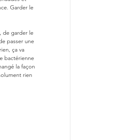
nce. Garder le 
, de garder le 
 de passer une 
ien, ça va 
ore bactérienne 
hangé la façon 
solument rien 