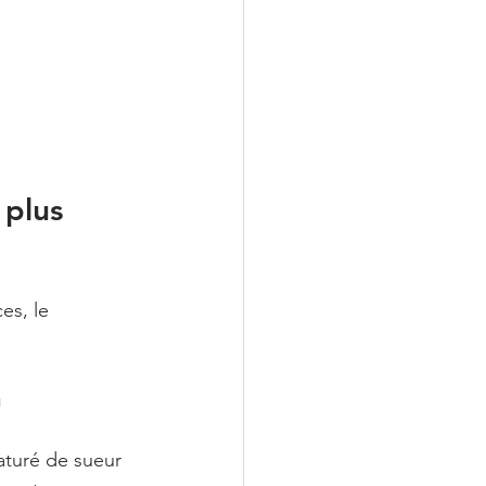
 plus 
es, le 
n
aturé de sueur 