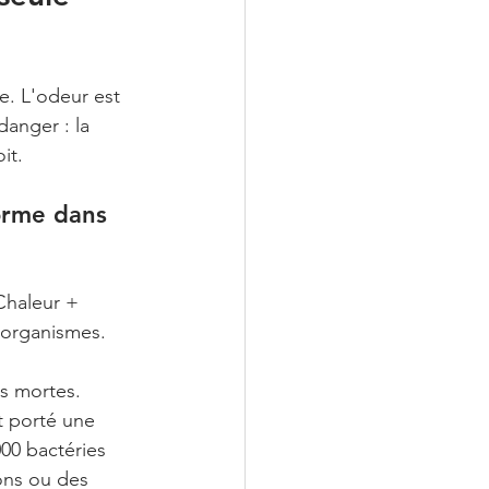
e. L'odeur est 
danger : la 
it.
forme dans 
Chaleur + 
-organismes. 
s mortes. 
t porté une 
00 bactéries 
ions ou des 