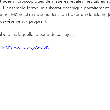
traces microscopiques de matières fécales inévitables a
s. L'ensemble forme un substrat organique parfaitement 
ienne. Même si tu ne sens rien, ton boxer du deuxième jo
ous-vêtement « propre ».
be dans laquelle je parle de ce sujet : 
f_-4viM?si=aoHal2kLjXGvDofV