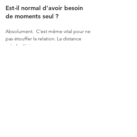
Est-il normal d'avoir besoin 
de moments seul ? 
Absolument.  C'est même vital pour ne 
pas étouffer la relation. La distance 
crée le désir.
Prendre soin de son couple, ce n'est 
pas du narcissisme, c'est du respect 
pour celui que tu vois chaque matin 
dans le miroir et pour celui qui partage 
ta vie.
Tu veux échanger sur ton expérience 
ou découvrir d'autres astuces pour 
t'épanouir ?
 Rejoins la communauté du 
Mâle Français
 sur 
Facebook
 et 
Instagram
 ! On y partage des conseils 