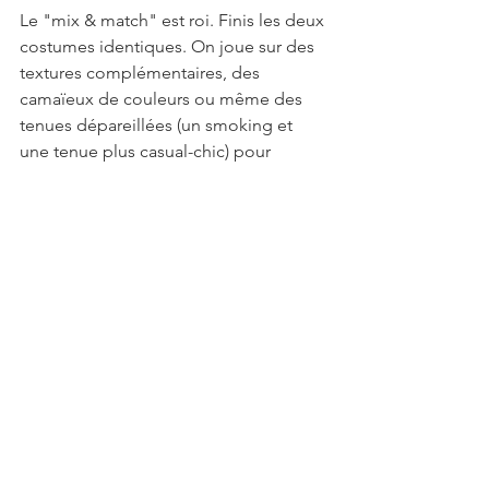
Le "mix & match" est roi. Finis les deux 
costumes identiques. On joue sur des 
textures complémentaires, des 
camaïeux de couleurs ou même des 
tenues dépareillées (un smoking et 
une tenue plus casual-chic) pour 
refléter chaque personnalité.
Ton mariage mérite une attention 
réfléchie, pas approximative. Organiser 
ton union, ce n'est pas seulement 
choisir un menu, c'est poser une pierre 
fondatrice pour votre avenir commun. 
Prends le temps de savourer chaque 
étape. Dans quelques mois, vous serez 
devant vos proches, fiers et heureux. Et 
tu sauras exactement pourquoi chaque 
effort en valait la peine. Prendre soin 