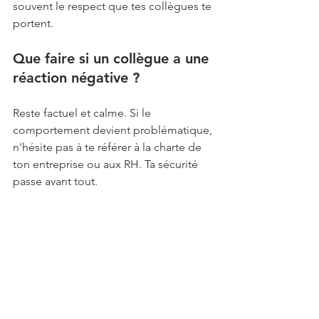
souvent le respect que tes collègues te 
portent.
Que faire si un collègue a une 
réaction négative ? 
Reste factuel et calme. Si le 
comportement devient problématique, 
n'hésite pas à te référer à la charte de 
ton entreprise ou aux RH. Ta sécurité 
passe avant tout.
Dois-je en parler à mon 
patron en priorité ? 
Ce n'est pas une obligation. Tu en 
parles à qui tu veux, quand tu veux. Il 
n'y a pas de hiérarchie dans le partage 