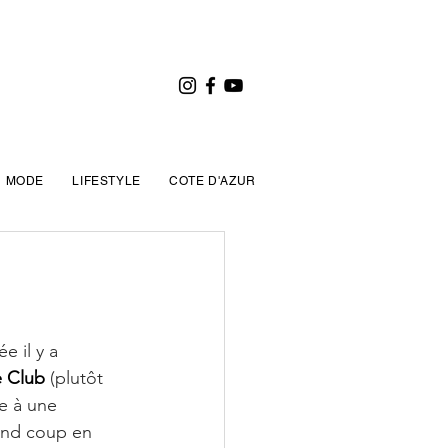
MODE
LIFESTYLE
COTE D'AZUR
 il y a 
 Club
 (plutôt 
e à une 
and coup en 