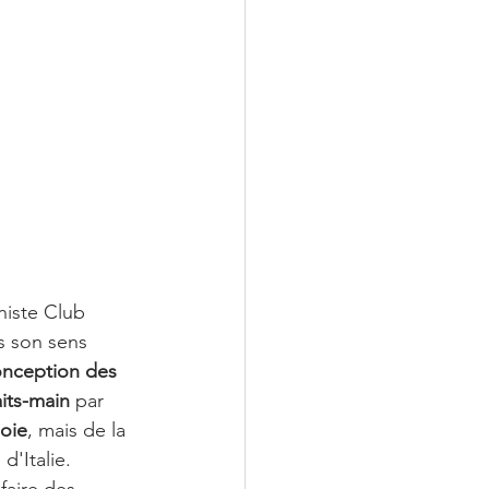
niste Club 
s son sens 
onception des 
its-main
 par 
oie
, mais de la 
d'Italie. 