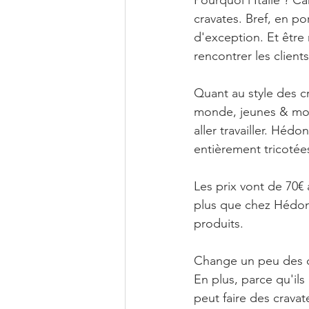
Pourquoi l'Italie ? Ca
cravates. Bref, en po
d'exception. Et être
rencontrer les client
Quant au style des cr
monde, jeunes & moins
aller travailler. Héd
entièrement tricotées
Les prix vont de 70€ 
plus que chez Hédoni
produits. 
Change un peu des c
En plus, parce qu'il
peut faire des cravat