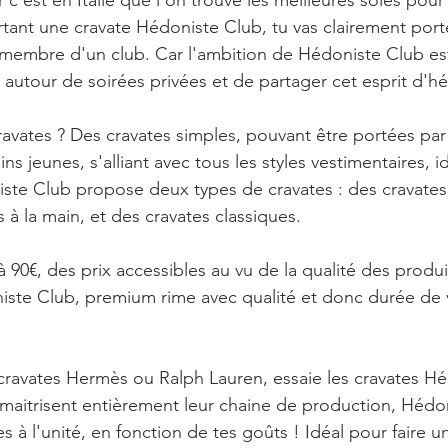
r c'est en Italie que l'on trouve les meilleures soies pour 
rtant une cravate Hédoniste Club, tu vas clairement port
 membre d'un club. Car l'ambition de Hédoniste Club est
s autour de soirées privées et de partager cet esprit d'h
avates ? Des cravates simples, pouvant être portées par 
 jeunes, s'alliant avec tous les styles vestimentaires, i
oniste Club propose deux types de cravates : des cravates 
 à la main, et des cravates classiques.
à 90€, des prix accessibles au vu de la qualité des produi
ste Club, premium rime avec qualité et donc durée de 
ravates Hermès ou Ralph Lauren, essaie les cravates Hé
s maitrisent entièrement leur chaine de production, Hédo
es à l'unité, en fonction de tes goûts ! Idéal pour faire 