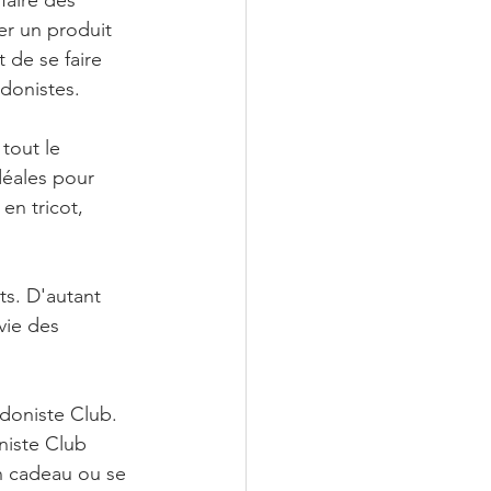
faire des 
er un produit 
 de se faire 
édonistes. 
tout le 
déales pour 
en tricot, 
ts. D'autant 
vie des 
doniste Club. 
niste Club 
un cadeau ou se 