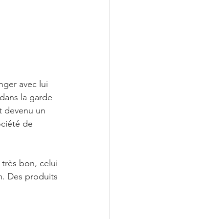
nger avec lui 
dans la garde-
t devenu un 
ociété de 
très bon, celui 
m. Des produits 