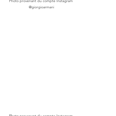
Photo provenant du compte Instagram 
@giorgioarmani
Photo provenant du compte Instagram 