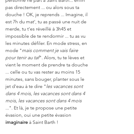
personne ne part à Saint Barth... enfin 
pas directement ... ou alors sous ta 
douche ! OK, je reprends ... Imagine, il 
est 7h du mat', tu as passé une nuit de 
merde, tu t'es réveillé à 3h45 et 
impossible de te rendormir ... tu as vu 
les minutes défiler. En mode stress, en 
mode "
mais comment je vais faire 
pour tenir au taf
". Alors, tu te lèves et 
vient le moment de prendre ta douche 
... celle ou tu vas rester au moins 15 
minutes, sans bouger, planter sous le 
jet d'eau à te dire "
les vacances sont 
dans 4 mois, les vacances sont dans 4 
mois, les vacances sont dans 4 mois 
...
". Et là, je te propose une petite 
évasion, oui une petite évasion 
imaginaire 
à Saint Barth !