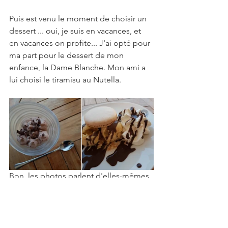
Puis est venu le moment de choisir un 
dessert ... oui, je suis en vacances, et 
en vacances on profite... J'ai opté pour 
ma part pour le dessert de mon 
enfance, la Dame Blanche. Mon ami a 
lui choisi le tiramisu au Nutella.
Bon, les photos parlent d'elles-mêmes 
... gros pétage de bide pour dire les 
choses telles qu'elles sont. Cela ne sert 
à rien de se trouver des excuses. 
C'était gourmand, voilà, c'est le mot. 