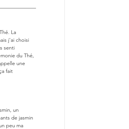
Thé. La 
s j'ai choisi 
s senti 
rémonie du Thé, 
appelle une 
a fait 
smin, un 
lants de jasmin 
t un peu ma 