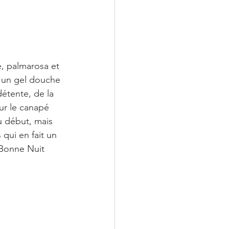
e, palmarosa et 
r un gel douche 
détente, de la 
ur le canapé 
au début, mais 
qui en fait un 
Bonne Nuit 