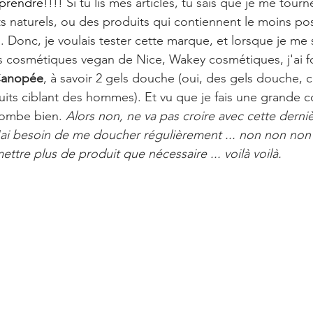
prendre
!!!! Si tu lis mes articles, tu sais que je me tour
ts naturels, ou des produits qui contiennent le moins pos
. Donc, je voulais tester cette marque, et lorsque je me s
 cosmétiques vegan de Nice, Wakey cosmétiques, j'ai f
Canopée
, à savoir 2 gels douche (oui, des gels douche, ca
uits ciblant des hommes). Et vu que je fais une grande
tombe bien.
 Alors non, ne va pas croire avec cette derni
ai besoin de me doucher régulièrement ... non non non  .
ettre plus de produit que nécessaire ... voilà voilà.