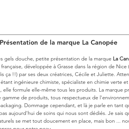
Présentation de la marque La Canopée
es gels douche, petite présentation de la marque 
La Ca
française, développée à Grasse dans la région de Nice (
is ça !!) par ses deux créatrices, Cécile et Juliette. Atten
 étant ingénieure chimiste, spécialiste en chimie verte e
, elle formule elle-même tous les produits. La marque p
ge gamme de produits, tous respectueux de l'environnem
ackaging. Dommage cependant, et là je parle en tant q
s aujourd'hui de soins qui nous sont dédiés. Je sais q
turels se met tout doucement en place, mais bon ... no
opres pour notre peau.