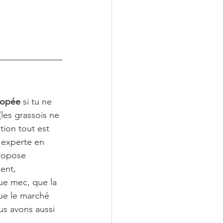
nopée
 si tu ne 
les grassois ne 
tion tout est 
t experte en 
ropose 
ent, 
ue mec, que la 
ue le marché 
us avons aussi 