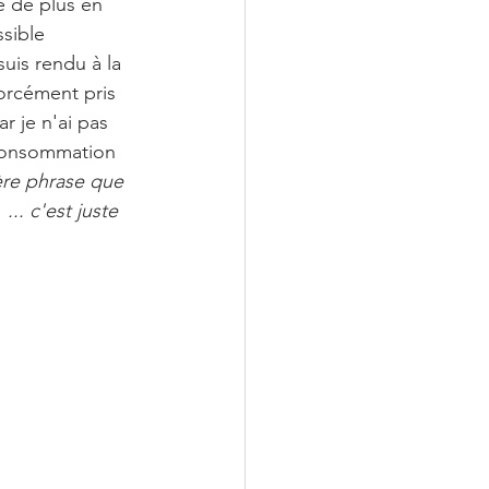
ne de plus en 
sible 
uis rendu à la 
orcément pris 
r je n'ai pas 
 consommation 
ère phrase que 
.. c'est juste 