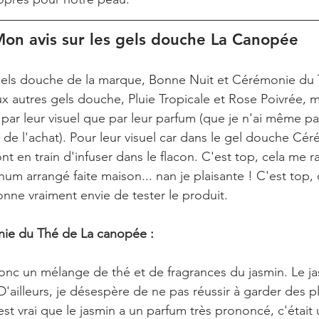
on avis sur les gels douche La Canopée
gels douche de la marque, Bonne Nuit et Cérémonie du 
autres gels douche, Pluie Tropicale et Rose Poivrée, mai
par leur visuel que par leur parfum (que je n'ai même pa
 de l'achat). Pour leur visuel car dans le gel douche Cé
ont en train d'infuser dans le flacon. C'est top, cela me r
um arrangé faite maison... nan je plaisante ! C'est top, ç
onne vraiment envie de tester le produit.
ie du Thé de La canopée :
nc un mélange de thé et de fragrances du jasmin. Le ja
'ailleurs, je désespère de ne pas réussir à garder des p
 est vrai que le jasmin a un parfum très prononcé, c'étai