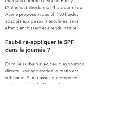
marques comme La Roche-Posay 
(Anthelios), Bioderma (Photoderm) ou 
Avene proposent des SPF 50 fluides 
adaptés aux peaux masculines, sans 
effet blanchissant et à rendu naturel.
Faut-il ré-appliquer le SPF 
dans la journée ?
En milieu urbain avec peu d'exposition 
directe, une application le matin est 
suffisante. Si tu passes du temps en 
extérieur (plus de 2 heures), une ré-
application toutes les 2 heures est 
recommandée. En vacances, à la mer 
ou à la montagne : ré-application 
systématique toutes les 2 heures et 
après chaque bain.