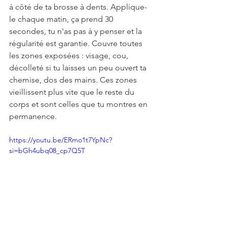
à côté de ta brosse à dents. Applique-
le chaque matin, ça prend 30 
secondes, tu n'as pas à y penser et la 
régularité est garantie. Couvre toutes 
les zones exposées : visage, cou, 
décolleté si tu laisses un peu ouvert ta 
chemise, dos des mains. Ces zones 
vieillissent plus vite que le reste du 
corps et sont celles que tu montres en 
permanence.
https://youtu.be/ERmo1t7YpNc?
si=bGh4ubq08_cp7Q5T