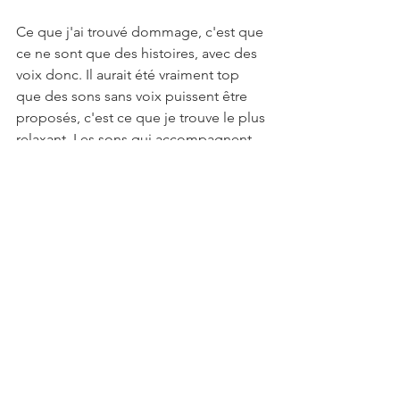
Ce que j'ai trouvé dommage, c'est que 
ce ne sont que des histoires, avec des 
voix donc. Il aurait été vraiment top 
que des sons sans voix puissent être 
proposés, c'est ce que je trouve le plus 
relaxant. Les sons qui accompagnent 
les musiques sont excellents, 
dommage que la marque ne les 
proposent pas seuls.
Mon avis : 3/5. J'aurais mis une note de 
5/5 s'il avait été plus large, car le fait 
qu'il soit serré a été un véritable 
inconfort pour moi. Mais, je vais 
continuer à utiliser le bandeau sonore 
pour s'endormir HoomBand, pour les 
siestes, comme je l'ai précisé plus 
haut, mais aussi quand je partirai en 