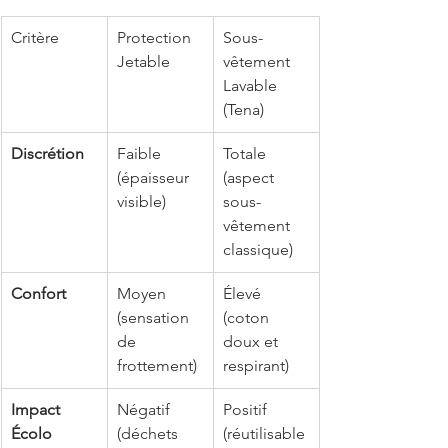
Critère
Protection 
Sous-
Jetable
vêtement 
Lavable 
(Tena)
Discrétion
Faible 
Totale 
(épaisseur 
(aspect 
visible)
sous-
vêtement 
classique)
Confort
Moyen 
Élevé 
(sensation 
(coton 
de 
doux et 
frottement)
respirant)
Impact 
Négatif 
Positif 
Écolo
(déchets 
(réutilisable 