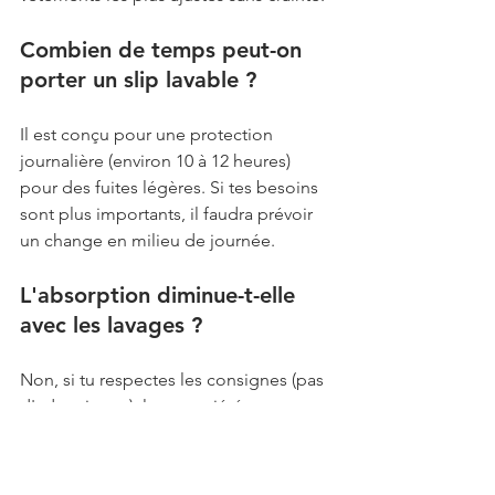
Combien de temps peut-on 
porter un slip lavable ? 
Il est conçu pour une protection 
journalière (environ 10 à 12 heures) 
pour des fuites légères. Si tes besoins 
sont plus importants, il faudra prévoir 
un change en milieu de journée.
L'absorption diminue-t-elle 
avec les lavages ? 
Non, si tu respectes les consignes (pas 
d'adoucissant), les propriétés 
absorbantes restent stables pendant au 
moins 50 à 80 lavages.