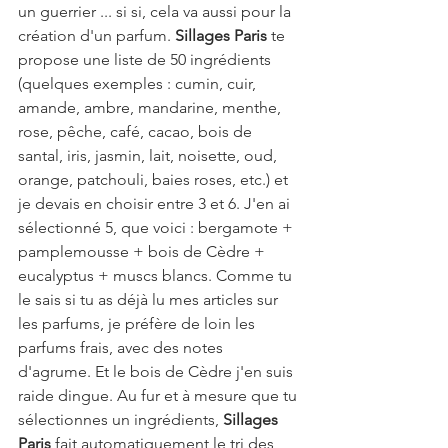
un guerrier ... si si, cela va aussi pour la 
création d'un parfum. 
Sillages Paris
 te 
propose une liste de 50 ingrédients 
(quelques exemples : cumin, cuir, 
amande, ambre, mandarine, menthe, 
rose, pêche, café, cacao, bois de 
santal, iris, jasmin, lait, noisette, oud, 
orange, patchouli, baies roses, etc.) et 
je devais en choisir entre 3 et 6. J'en ai 
sélectionné 5, que voici : bergamote + 
pamplemousse + bois de Cèdre + 
eucalyptus + muscs blancs. Comme tu 
le sais si tu as déjà lu mes articles sur 
les parfums, je préfère de loin les 
parfums frais, avec des notes 
d'agrume. Et le bois de Cèdre j'en suis 
raide dingue. Au fur et à mesure que tu 
sélectionnes un ingrédients, 
Sillages 
Paris 
fait automatiquement le tri des 