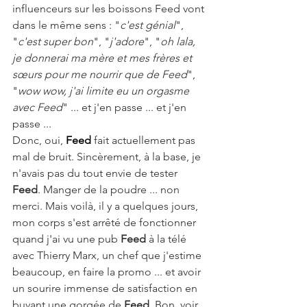
influenceurs sur les boissons Feed vont 
dans le même sens : "
c'est génial
", 
"
c'est super bon
", "
j'adore
", "
oh lala, 
je donnerai ma mère et mes frères et 
sœurs pour me nourrir que de Feed
", 
"
wow wow, j'ai limite eu un orgasme 
avec Feed
" ... et j'en passe ... et j'en 
passe ... 
Donc, oui, 
Feed 
fait actuellement pas 
mal de bruit. Sincèrement, à la base, je 
n'avais pas du tout envie de tester 
Feed
. Manger de la poudre ... non 
merci. Mais voilà, il y a quelques jours, 
mon corps s'est arrêté de fonctionner 
quand j'ai vu une pub 
Feed 
à la télé 
avec Thierry Marx, un chef que j'estime 
beaucoup, en faire la promo ... et avoir 
un sourire immense de satisfaction en 
buvant une gorgée de 
Feed
. Bon, voir 