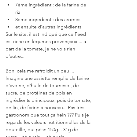
7ème ingrédient : de la farine de 
riz  
8ème ingrédient : des arômes   
et ensuite d'autres ingrédients. 
Sur le site, il est indiqué que ce Feed 
est riche en légumes provençaux ... à 
part de la tomate, je ne vois rien 
d'autre...
Bon, cela me refroidit un peu ... 
Imagine une assiette remplie de farine 
d'avoine, d'huile de tournesol, de 
sucre, de protéines de pois en 
ingrédients principaux, puis de tomate, 
de lin, de farine à nouveau... Pas très 
gastronomique tout ça hein ??? Puis je 
regarde les valeurs nutritionnelles de la 
bouteille, qui pèse 150g... 31g de 
sucre... ah ouais ... ah ouais ...