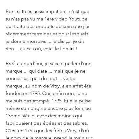
Bon, si tu es aussi impatient, c'est que 
tu n'as pas vu ma 1ère vidéo Youtube 
qui traite des produits de soin que j'ai 
récemment terminés et pour lesquels 
je donne mon avis ... je dis ça, je dis 
rien ... au cas où, voici le lien 
ici 
!
Bref, aujourd'hui, je vais te parler d'une 
marque ... qui date ... mais que je ne 
connaissais pas du tout ... Cette 
marque, au nom de Vitry, a en effet été 
fondée en 1795. Oui, enfin non, je ne 
me suis pas trompé. 1795. Et elle puise 
même son origine encore plus loin, au 
13ème siècle, avec des moines qui 
fabriquaient des épées et des sabres. 
C'est en 1795 que les frères Vitry, d'où 
le nom de la marque, prend la main sur 