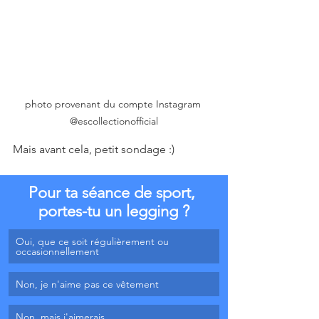
photo provenant du compte Instagram 
@escollectionofficial
Mais avant cela, petit sondage :)
Pour ta séance de sport, 
portes-tu un legging ?
Oui, que ce soit régulièrement ou 
occasionnellement
Non, je n'aime pas ce vêtement
Non, mais j'aimerais