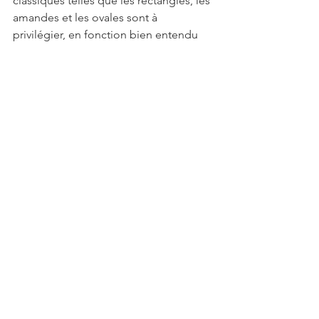
classiques telles que les rectangles, les 
amandes et les ovales sont à 
privilégier, en fonction bien entendu 
de la forme du visage. Pour toujours 
plus de classe, les couleurs 
traditionnelles de noir, de gris ou 
encore de brun sont aussi très 
convenables.
Dans le cas où tu souhaiterais adopter 
des modèles avec des cadres en 
plastique, ne vous craquer pas pour les 
couleurs vives, encore moins les 
formes inhabituelles. Dans tous les cas, 
les cadres en titane ou encore en acier 
inoxydable peuvent également se 
présenter comme de bons choix. Cela 
en va de même pour les cadres sans 
rebord.