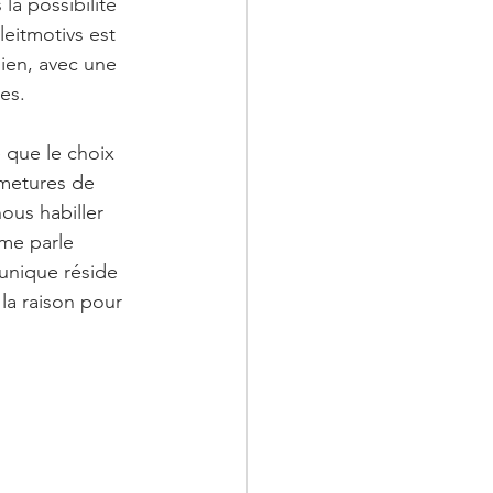
la possibilité 
eitmotivs est 
ien, avec une 
es. 
re que le choix 
metures de 
us habiller 
me parle 
'unique réside 
 la raison pour 