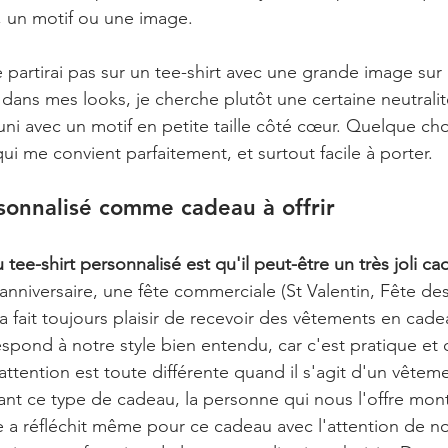
 un motif ou une image.  
partirai pas sur un tee-shirt avec une grande image sur l
 dans mes looks, je cherche plutôt une certaine neutralité
 uni avec un motif en petite taille côté cœur. Quelque ch
i me convient parfaitement, et surtout facile à porter.
rsonnalisé comme cadeau à offrir
tee-shirt personnalisé est qu'il peut-être un très joli cad
anniversaire, une fête commerciale (St Valentin, Fête des
a fait toujours plaisir de recevoir des vêtements en cade
spond à notre style bien entendu, car c'est pratique et o
l'attention est toute différente quand il s'agit d'un vêtem
ant ce type de cadeau, la personne qui nous l'offre mont
 a réfléchit même pour ce cadeau avec l'attention de nous