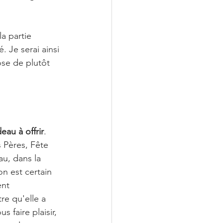
a partie 
. Je serai ainsi 
ose de plutôt 
eau à offrir
. 
 Pères, Fête 
au, dans la 
n est certain 
ent 
re qu'elle a 
 faire plaisir, 