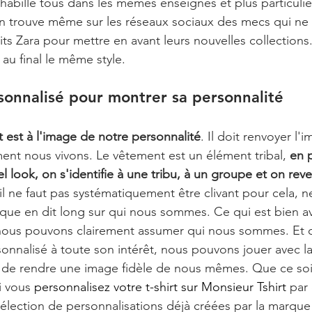
s'habille tous dans les mêmes enseignes et plus particul
 On trouve même sur les réseaux sociaux des mecs qui ne
ts Zara pour mettre en avant leurs nouvelles collections. 
au final le même style.
rsonnalisé pour montrer sa personnalité
 est à l'image de notre personnalité
. Il doit renvoyer l'
t nous vivons. Le vêtement est un élément tribal, 
en p
l look, on s'identifie à une tribu, à un groupe et on re
 il ne faut pas systématiquement être clivant pour cela, n
sique en dit long sur qui nous sommes. Ce qui est bien av
nous pouvons clairement assumer qui nous sommes. Et c'
sonnalisé à toute son intérêt, nous pouvons jouer avec la
n de rendre une image fidèle de nous mêmes. Que ce soit
i vous 
personnalisez votre t-shirt sur Monsieur Tshirt
 par
sélection de personnalisations déjà créées par la marque