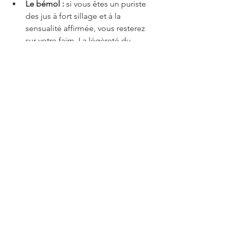
Le bémol :
 si vous êtes un puriste 
des jus à fort sillage et à la 
sensualité affirmée, vous resterez 
sur votre faim. La légèreté du 
musc prend ici le dessus sur la 
profondeur du mezcal.
Mon verdict final :
 une belle création 
pour le quotidien, mais pas le coup de 
foudre espéré pour les amateurs de 
parfums de caractère.
Est-ce que vous préférez la subtilité 
fumée de ce nouveau 
Mezcal Musc
 ou 
est-ce que, comme moi, vous ne jurez 
que par la puissance d'un 
Oud Rose
 ? 
Dites-le moi dans les commentaires de 
l'article ou sous 
ma vidéo YouTube
, je 
suis curieux de savoir si votre nez a eu 
la même surprise que le mien !