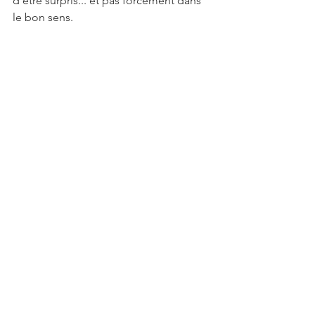
d'être surpris... et pas forcément dans 
le bon sens.