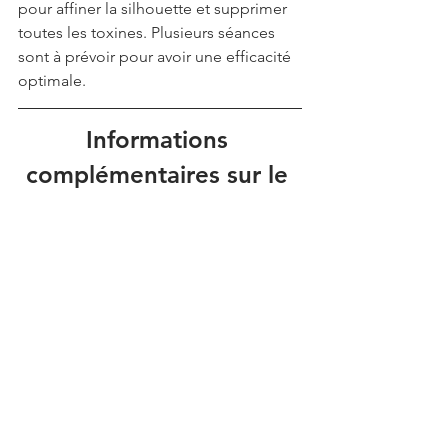
pour affiner la silhouette et supprimer 
toutes les toxines. Plusieurs séances 
sont à prévoir pour avoir une efficacité 
optimale.
Informations 
complémentaires sur le 
cabinet de Floriane 
Guillé
Adresse : 5 rue Rossini, Nice
Prix du modelage énergie minceur 
homme : 
90€ les 45 min
800€ les 10 séances
Soin du corps