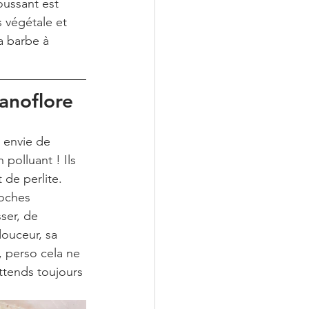
oussant est 
 végétale et 
a barbe à 
anoflore
s envie de 
polluant ! Ils 
de perlite. 
roches 
ser, de 
douceur, sa 
, perso cela ne 
attends toujours 