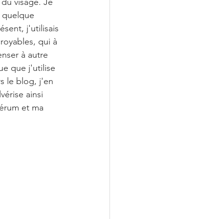
du visage. Je 
s quelque 
sent, j'utilisais 
royables, qui à 
nser à autre 
e que j'utilise 
s le blog, j'en 
érise ainsi 
sérum et ma 