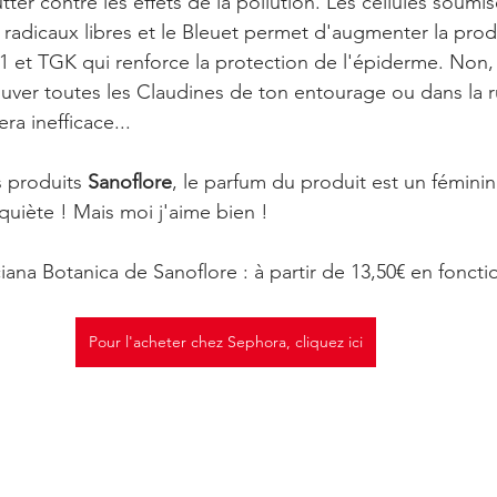
tter contre les effets de la pollution. Les cellules soumi
radicaux libres et le Bleuet permet d'augmenter la prod
 et TGK qui renforce la protection de l'épiderme. Non, n
rouver toutes les Claudines de ton entourage ou dans la r
era inefficace...
 produits 
Sanoflore
, le parfum du produit est un féminin.
nquiète ! Mais moi j'aime bien !
na Botanica de Sanoflore : à partir de 13,50€ en foncti
Pour l'acheter chez Sephora, cliquez ici