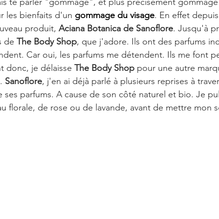
 vais te parler "gommage", et plus précisément gommage 
r les bienfaits d'un 
gommage du visage
. En effet depui
ouveau produit, 
Aciana Botanica de Sanoflore
. Jusqu'à pré
 de 
The Body Shop
, que j'adore. Ils ont des parfums inc
dent. Car oui, les parfums me détendent. Ils me font pe
 donc, je délaisse 
The Body Shop
 pour une autre marqu
. 
Sanoflore
, j'en ai déjà parlé à plusieurs reprises à traver
e ses parfums. A cause de son côté naturel et bio. Je pulv
eau florale, de rose ou de lavande, avant de mettre mon 