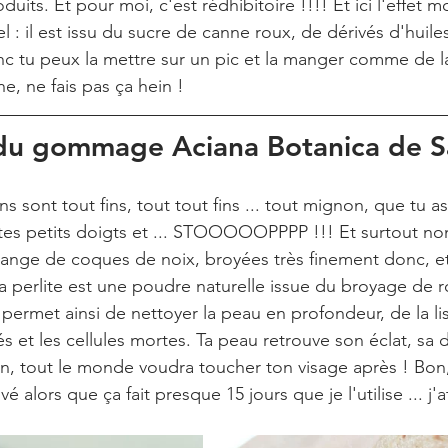
duits. Et pour moi, c'est rédhibitoire !!!! Et ici l'effet m
: il est issu du sucre de canne roux, de dérivés d'huiles
c tu peux la mettre sur un pic et la manger comme de l
e, ne fais pas ça hein !
 du gommage Aciana Botanica de S
ns sont tout fins, tout tout fins ... tout mignon, que tu a
es petits doigts et ... STOOOOOPPPP !!! Et surtout non 
ange de coques de noix, broyées très finement donc, et 
la perlite est une poudre naturelle issue du broyage de 
ermet ainsi de nettoyer la peau en profondeur, de la lis
 et les cellules mortes. Ta peau retrouve son éclat, sa 
ion, tout le monde voudra toucher ton visage après ! Bon
é alors que ça fait presque 15 jours que je l'utilise ... j'