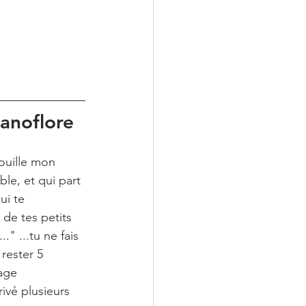
anoflore
ouille mon 
le, et qui part 
ui te 
de tes petits 
." ...tu ne fais 
 rester 5 
age 
ivé plusieurs 