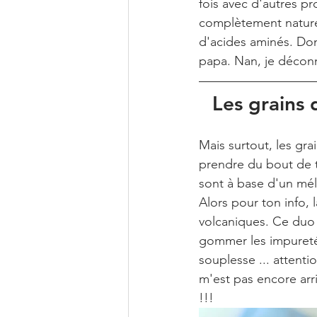
fois avec d'autres pro
complètement naturel 
d'acides aminés. Don
papa. Nan, je déconn
Les grains
Mais surtout, les grai
prendre du bout de t
sont à base d'un mél
Alors pour ton info, 
volcaniques. Ce duo p
gommer les impuretés
souplesse ... attent
m'est pas encore arriv
!!!