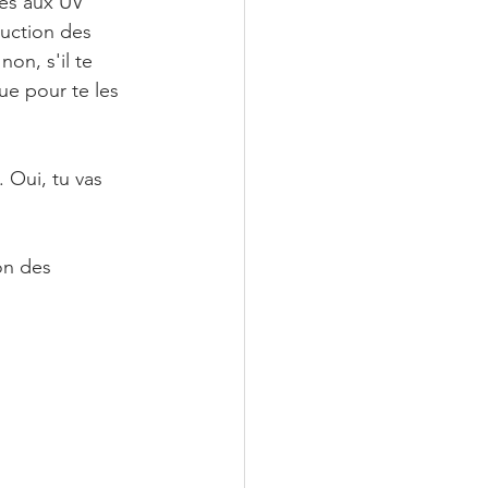
ses aux UV 
uction des 
on, s'il te 
ue pour te les 
 Oui, tu vas 
on des 