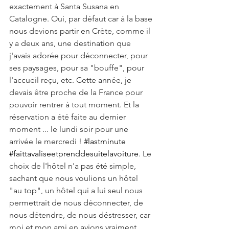
exactement à Santa Susana en 
Catalogne. Oui, par défaut car à la base 
nous devions partir en Crète, comme il 
y a deux ans, une destination que 
j'avais adorée pour déconnecter, pour 
ses paysages, pour sa "bouffe", pour 
l'accueil reçu, etc. Cette année, je 
devais être proche de la France pour 
pouvoir rentrer à tout moment. Et la 
réservation a été faite au dernier 
moment ... le lundi soir pour une 
arrivée le mercredi ! 
#lastminute
#faittavaliseetprenddesuitelavoiture
. Le 
choix de l'hôtel n'a pas été simple, 
sachant que nous voulions un hôtel 
"au top", un hôtel qui a lui seul nous 
permettrait de nous déconnecter, de 
nous détendre, de nous déstresser, car 
moi et mon ami en avions vraiment 