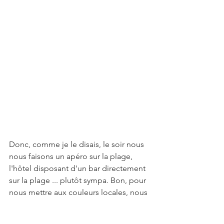
Donc, comme je le disais, le soir nous 
nous faisons un apéro sur la plage, 
l'hôtel disposant d'un bar directement 
sur la plage ... plutôt sympa. Bon, pour 
nous mettre aux couleurs locales, nous 
prenions une carafe de sangria. Bah 
oui, c'est les vacs !!! Faut en profiter !!! 