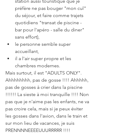
station aussi touristique que je 
préfère ne pas bouger "mon cul" 
du séjour, et faire comme trajets 
quotidiens "transat de piscine - 
bar pour l'apéro - salle du diner" 
sans effort),  
le personne semble super 
accueillant,  
il a l'air super propre et les 
chambres modernes. 
Mais surtout, il est "ADULTS ONLY". 
Ahhhhhhhh, pas de gosse !!!! Ahhhhh, 
pas de gosses à crier dans la piscine 
!!!!!! La sieste à moi tranquille !!!! Non 
pas que je n'aime pas les enfants, ne va 
pas croire cela, mais si je peux éviter 
les gosses dans l'avion, dans le train et 
sur mon lieu de vacances, je suis 
PRENNNNEEEEUUURRRRR !!!!