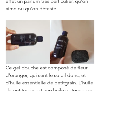
effet un parfum très particulier, qu'on 
aime ou qu'on déteste.
Ce gel douche est composé de fleur 
d'oranger, qui sent le soleil donc, et 
d'huile essentielle de petitgrain. L'huile 
de petitgrain est une huile obtenue par 
distillation à la vapeur d’eau des 
feuilles d’oranger, de citronnier, de 
mandarinier et de bergamotier. De 
l'agrume donc. Beaucoup d'agrumes ! 
Du soleil !!! Et dès qu'on ouvre le 
bouchon, cela sent vraiment la fleur 