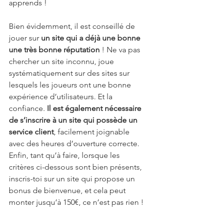
apprends !
Bien évidemment, il est conseillé de 
jouer sur 
un site qui a déjà une bonne 
une très bonne réputation
 ! Ne va pas 
chercher un site inconnu, joue 
systématiquement sur des sites sur 
lesquels les joueurs ont une bonne 
expérience d’utilisateurs. Et la 
confiance. 
Il est également nécessaire 
de s’inscrire à un site qui possède un 
service client
, facilement joignable 
avec des heures d’ouverture correcte. 
Enfin, tant qu’à faire, lorsque les 
critères ci-dessous sont bien présents, 
inscris-toi sur un site qui propose un 
bonus de bienvenue, et cela peut 
monter jusqu’à 150€, ce n’est pas rien !