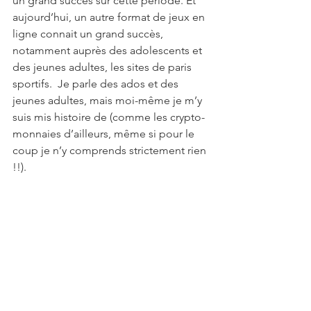
un grand succès sur cette période. Et 
aujourd’hui, un autre format de jeux en 
ligne connait un grand succès, 
notamment auprès des adolescents et 
des jeunes adultes, les sites de paris 
sportifs.  Je parle des ados et des 
jeunes adultes, mais moi-même je m’y 
suis mis histoire de (comme les crypto-
monnaies d’ailleurs, même si pour le 
coup je n’y comprends strictement rien 
!!).