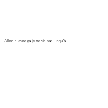
Allez, si avec ça je ne vis pas jusqu'à 
100 ans, je ne sais plus quoi faire !!!
Soin du corps