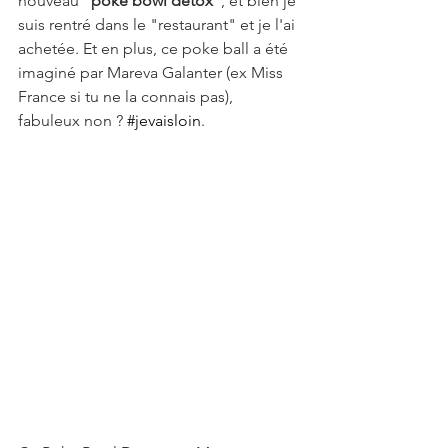
nouveau "
poke bowl detox
", et bien je 
suis rentré dans le "restaurant" et je l'ai 
achetée. Et en plus, ce poke ball a été 
imaginé par Mareva Galanter (ex Miss 
France si tu ne la connais pas), 
fabuleux non ? 
#jevaisloin
.