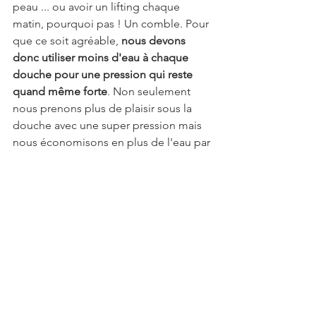
peau ... ou avoir un lifting chaque 
matin, pourquoi pas ! Un comble. Pour 
que ce soit agréable, 
nous devons 
donc utiliser moins d'eau à chaque 
douche pour une pression qui reste 
quand même forte
. Non seulement 
nous prenons plus de plaisir sous la 
douche avec une super pression mais 
nous économisons en plus de l'eau par 
rapport à précédemment, près de 50%. 
Si ça ce n'est pas un bon geste pour 
notre portefeuille et notre planète.
Informations 
complémentaires sur le 
pommeau de douche 
haute pression Olliwon