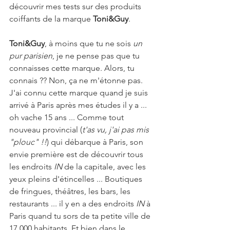
découvrir mes tests sur des produits 
coiffants de la marque 
Toni&Guy
.
Toni&Guy
, à moins que tu ne sois 
un 
pur parisien
, je ne pense pas que tu 
connaisses cette marque. Alors, tu 
connais ?? Non, ça ne m'étonne pas. 
J'ai connu cette marque quand je suis 
arrivé à Paris après mes études il y a ... 
oh vache 15 ans ... Comme tout 
nouveau provincial (
t'as vu, j'ai pas mis 
"plouc" !!
) qui débarque à Paris, son 
envie première est de découvrir tous 
les endroits 
IN
 de la capitale, avec les 
yeux pleins d'étincelles ... Boutiques 
de fringues, théâtres, les bars, les 
restaurants ... il y en a des endroits 
IN 
à 
Paris quand tu sors de ta petite ville de 
17 000 habitants. Et bien dans le 