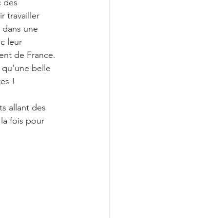
c des 
 travailler 
t dans une 
c leur 
ent de France. 
t qu'une belle 
es !
 allant des 
la fois pour 