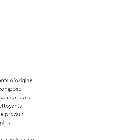
nts d’origine 
t composé 
atation de la 
ettoyants 
e produit 
plus 
 bain (oui, ce 