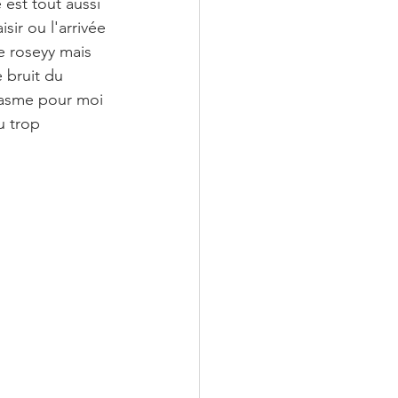
est tout aussi 
ir ou l'arrivée 
e roseyy mais 
 bruit du 
gasme pour moi 
u trop 