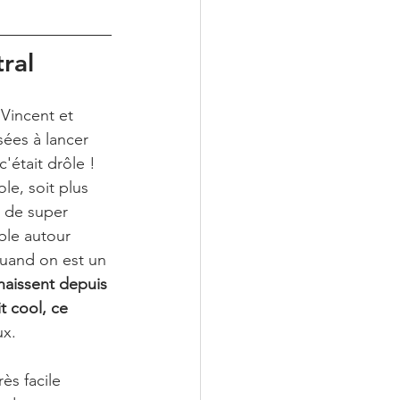
ral
 Vincent et 
sées à lancer 
'était drôle ! 
le, soit plus 
u de super 
ble autour 
uand on est un 
aissent depuis 
t cool, ce 
x. 
ès facile 