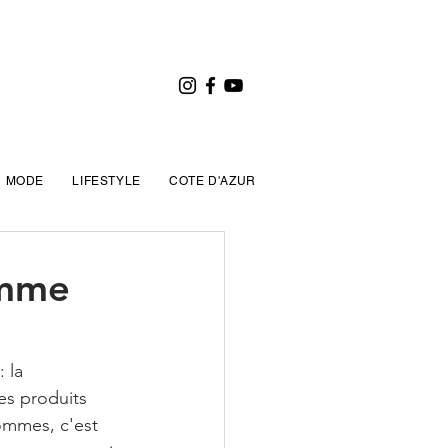
MODE
LIFESTYLE
COTE D'AZUR
omme
 la 
es produits 
hommes, c'est 