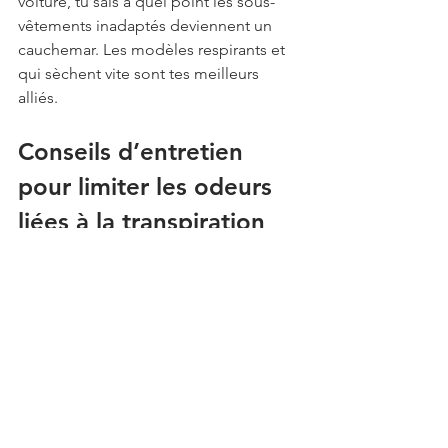
voiture, tu sais à quel point les sous-
vêtements inadaptés deviennent un 
cauchemar. Les modèles respirants et 
qui sèchent vite sont tes meilleurs 
alliés.
Conseils d’entretien 
pour limiter les odeurs 
liées à la transpiration
Change régulièrement
Ça peut sembler évident, mais je le 
rappelle : un sous-vêtement se change 
tous les jours, minimum. Et si tu 
transpires beaucoup, n’hésite pas à en 
avoir un de rechange dans ton sac 