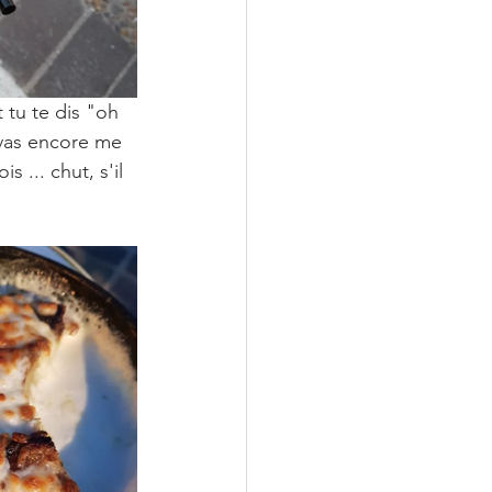
t tu te dis "oh 
 vas encore me 
 ... chut, s'il 