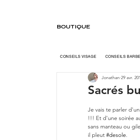
BOUTIQUE
CONSEILS VISAGE
CONSEILS BARB
Jonathan
29 avr. 20
Sacrés b
Je vais te parler d'u
!!! Et d'une soirée au
sans manteau ou gilet
il pleut 
#desole
.