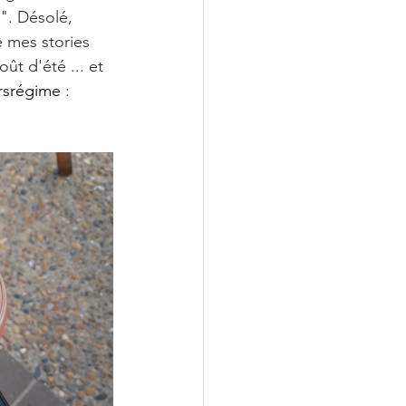
". Désolé, 
e mes stories 
ût d'été ... et 
rsrégime
 : 