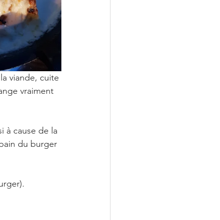
a viande, cuite 
hange vraiment 
i à cause de la 
 pain du burger 
urger).