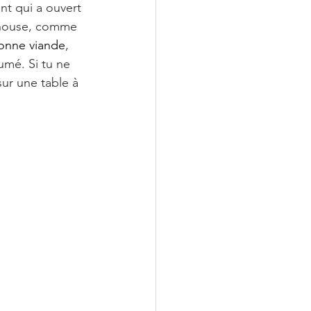
nt qui a ouvert 
fhouse, comme 
bonne viande
, 
mé. Si tu ne 
ur une table à 