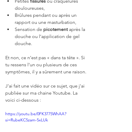
Petites 
fissures
 ou craquelures 
douloureuses,
Brûlures pendant ou après un 
rapport ou une masturbation,
Sensation de 
picotement
 après la 
douche ou l’application de gel 
douche.
Et non, ce n’est pas « dans ta tête ». Si 
tu ressens l’un ou plusieurs de ces 
symptômes, il y a sûrement une raison.
J'ai fait une vidéo sur ce sujet, que j'ai 
publiée sur ma chaine Youtube. La 
voici ci-dessous : 
https://youtu.be/0FK3775WhAA?
si=RubeKC5zam-5xLUk