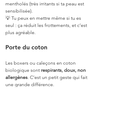
mentholés (très irritants si ta peau est 
sensibilisée).
💡 Tu peux en mettre même si tu es 
seul : ça réduit les frottements, et c’est 
plus agréable.
Porte du coton
Les boxers ou caleçons en coton 
biologique sont 
respirants, doux, non 
allergènes
. C’est un petit geste qui fait 
une grande différence.
💡 Change de sous-vêtements tous les 
jours (évidemment) et évite de les 
sécher sur un radiateur ou en plein 
soleil : cela abîme les fibres.
Hydrate-toi de l’intérieur