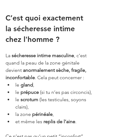
C’est quoi exactement 
la sécheresse intime 
chez l'homme ?
La 
sécheresse intime masculine
, c’est 
quand la peau de la zone génitale 
devient 
anormalement sèche, fragile, 
inconfortable
. Cela peut concerner :
le 
gland
,
le 
prépuce
 (si tu n’es pas circoncis),
le 
scrotum
 (les testicules, soyons 
clairs),
la zone 
périnéale
,
et même les 
replis de l’aine
.
Ce n’est pas qu’un petit “inconfort”. 