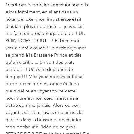
#neditpaslecontraire
#onesttouspareils
. 
Alors forcément, en allant dans un 
hôtel de luxe, mon impatience était 
d'autant plus importante ... je voulais 
me faire un gros pétage de bide ! UN 
POINT C'EST TOUT !!! Et bien mon 
vœux a été exaucé ! Le petit déjeuner 
se prend à la Brasserie Prince et dès 
qu'on y entre ... on voit des plats 
partout !!! Un petit déjeuner de 
dingue !!! Mes yeux ne savaient plus 
ou se poser, mon estomac était en 
plein délire en voyant toute cette 
nourriture et mon cœur s'est mis à 
battre comme jamais. Alors oui, en 
voyant tout cela, j'avais une envie de 
danser dans la brasserie, de chanter 
mon bonheur à l'idée de ce gros 
PETAGE DE BIDE qui allait survenir ! De 