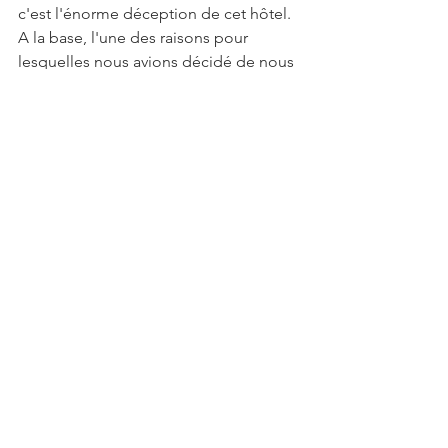
c'est l'énorme déception de cet hôtel. 
A la base, l'une des raisons pour 
lesquelles nous avions décidé de nous 
faire plaisir en réservant dans cet hôtel 
était pour passer un moment de 
détente au Spa. Après toutes les 
randonnées que nous avions faites en 
Écosse, l'idée de "glander" au bord 
d'une piscine, en allant de temps en 
temps faire des petits tour au sauna ou 
au hammam nous plaisait 
énormément. Bon, glander au bord de 
la piscine, ça nous l'avons fait pendant 
2 heures !! Mais la déception vient de 
la qualité du Spa.... qui ne correspond 
pas vraiment à l'image d'un hôtel de 
luxe ... et des spa, j'en fait plusieurs !