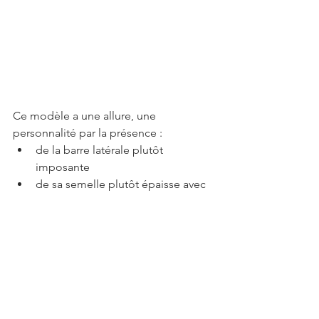
Ce modèle a une allure, une 
personnalité par la présence : 
de la barre latérale plutôt 
imposante
de sa semelle plutôt épaisse avec 
la couleur caoutchouc qui 
remonte légèrement sur la partie 
frontale
et de l'étiquette illustrée, qui fait 
référence à la jungle de Sumatra 
Pour ce qui est de leur confort, il n'y a 
aucun problème la-dessus. Même si 